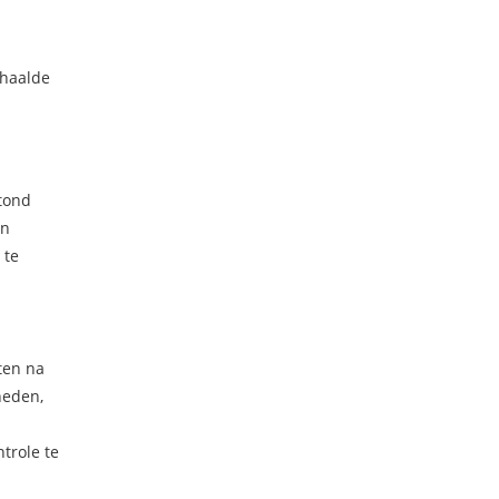
chaalde
stond
an
 te
ten na
heden,
trole te