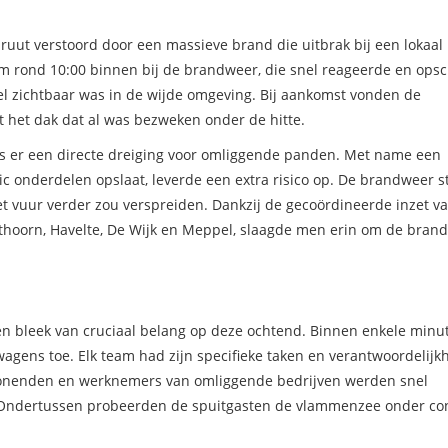
uut verstoord door een massieve brand die uitbrak bij een lokaal
m rond 10:00 binnen bij de brandweer, die snel reageerde en ops
el zichtbaar was in de wijde omgeving. Bij aankomst vonden de
 het dak dat al was bezweken onder de hitte.
s er een directe dreiging voor omliggende panden. Met name een
tic onderdelen opslaat, leverde een extra risico op. De brandweer 
 vuur verder zou verspreiden. Dankzij de gecoördineerde inzet v
hoorn, Havelte, De Wijk en Meppel, slaagde men erin om de brand
ten bleek van cruciaal belang op deze ochtend. Binnen enkele minu
ns toe. Elk team had zijn specifieke taken en verantwoordelijk
onenden en werknemers van omliggende bedrijven werden snel
 Ondertussen probeerden de spuitgasten de vlammenzee onder con