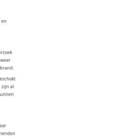
n en
erzoek
dweer
 brand.
geschokt
zijn al
 kunnen
aar
onenden