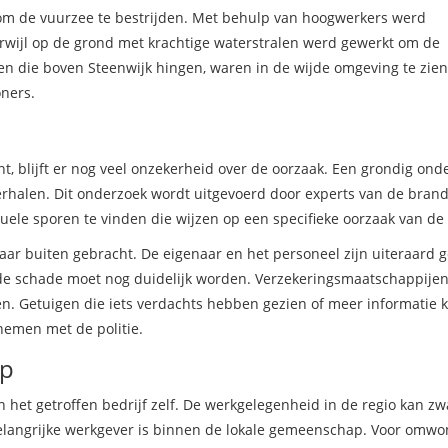
om de vuurzee te bestrijden. Met behulp van hoogwerkers werd
rwijl op de grond met krachtige waterstralen werd gewerkt om de
en die boven Steenwijk hingen, waren in de wijde omgeving te zie
ners.
, blijft er nog veel onzekerheid over de oorzaak. Een grondig ond
terhalen. Dit onderzoek wordt uitgevoerd door experts van de bran
uele sporen te vinden die wijzen op een specifieke oorzaak van de
 naar buiten gebracht. De eigenaar en het personeel zijn uiteraard 
e schade moet nog duidelijk worden. Verzekeringsmaatschappijen 
ten. Getuigen die iets verdachts hebben gezien of meer informatie
nemen met de politie.
ap
en het getroffen bedrijf zelf. De werkgelegenheid in de regio kan zw
elangrijke werkgever is binnen de lokale gemeenschap. Voor omw