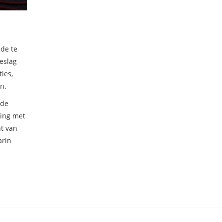
ade te
eslag
ies,
n.
 de
ging met
ht van
arin