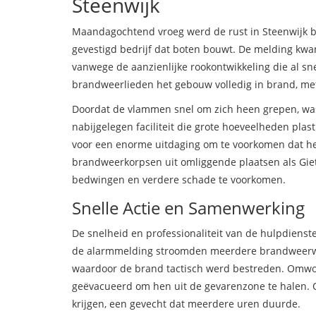
Steenwijk
Maandagochtend vroeg werd de rust in Steenwijk br
gevestigd bedrijf dat boten bouwt. De melding kwa
vanwege de aanzienlijke rookontwikkeling die al sn
brandweerlieden het gebouw volledig in brand, met
Doordat de vlammen snel om zich heen grepen, wa
nabijgelegen faciliteit die grote hoeveelheden plas
voor een enorme uitdaging om te voorkomen dat het
brandweerkorpsen uit omliggende plaatsen als Giet
bedwingen en verdere schade te voorkomen.
Snelle Actie en Samenwerking
De snelheid en professionaliteit van de hulpdiens
de alarmmelding stroomden meerdere brandweerwage
waardoor de brand tactisch werd bestreden. Omw
geëvacueerd om hen uit de gevarenzone te halen.
krijgen, een gevecht dat meerdere uren duurde.