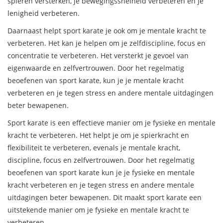
spieren versterken, je bewegingssnelheid verbeteren en je
lenigheid verbeteren.
Daarnaast helpt sport karate je ook om je mentale kracht te
verbeteren. Het kan je helpen om je zelfdiscipline, focus en
concentratie te verbeteren. Het versterkt je gevoel van
eigenwaarde en zelfvertrouwen. Door het regelmatig
beoefenen van sport karate, kun je je mentale kracht
verbeteren en je tegen stress en andere mentale uitdagingen
beter bewapenen.
Sport karate is een effectieve manier om je fysieke en mentale
kracht te verbeteren. Het helpt je om je spierkracht en
flexibiliteit te verbeteren, evenals je mentale kracht,
discipline, focus en zelfvertrouwen. Door het regelmatig
beoefenen van sport karate kun je je fysieke en mentale
kracht verbeteren en je tegen stress en andere mentale
uitdagingen beter bewapenen. Dit maakt sport karate een
uitstekende manier om je fysieke en mentale kracht te
verbeteren.