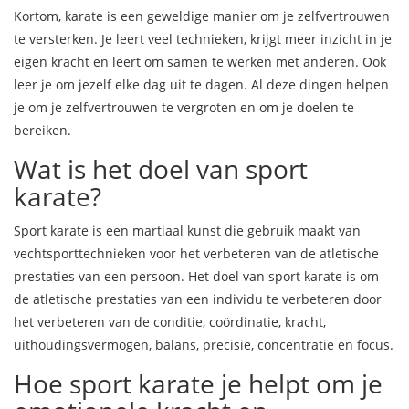
Kortom, karate is een geweldige manier om je zelfvertrouwen
te versterken. Je leert veel technieken, krijgt meer inzicht in je
eigen kracht en leert om samen te werken met anderen. Ook
leer je om jezelf elke dag uit te dagen. Al deze dingen helpen
je om je zelfvertrouwen te vergroten en om je doelen te
bereiken.
Wat is het doel van sport
karate?
Sport karate is een martiaal kunst die gebruik maakt van
vechtsporttechnieken voor het verbeteren van de atletische
prestaties van een persoon. Het doel van sport karate is om
de atletische prestaties van een individu te verbeteren door
het verbeteren van de conditie, coördinatie, kracht,
uithoudingsvermogen, balans, precisie, concentratie en focus.
Hoe sport karate je helpt om je