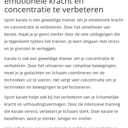
emotionele kracht en
concentratie te verbeteren
Sport karate is een geweldige manier om je emotionele kracht
en concentratie te verbeteren. Door het uitoefenen van
karate, maak je je geest sterker door de vele uitdagingen die
je tegenkomt tijdens het trainen. Je leert omgaan met stress
en je grenzen te verleggen.
Karate is ook een geweldige manier om je concentratie te
verbeteren. Door het uitvoeren van complexe bewegingen,
moet je je gedachten en lichaam coördineren om de
technieken uit te voeren. Het vergt veel concentratie om je
technieken en bewegingen te perfectioneren.
Sport karate helpt ook bij het verbeteren van je lichamelijke
kracht en uithoudingsvermogen. Door de intensieve training
die karate vereist, verbetert je lichaam sterk. Door karate te
beoefenen, word je sterker, leniger en sneller.