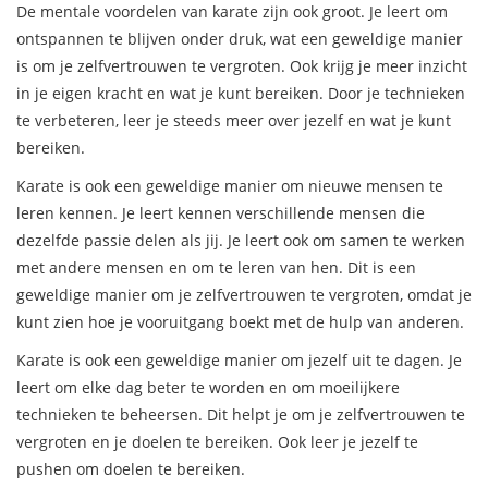
De mentale voordelen van karate zijn ook groot. Je leert om
ontspannen te blijven onder druk, wat een geweldige manier
is om je zelfvertrouwen te vergroten. Ook krijg je meer inzicht
in je eigen kracht en wat je kunt bereiken. Door je technieken
te verbeteren, leer je steeds meer over jezelf en wat je kunt
bereiken.
Karate is ook een geweldige manier om nieuwe mensen te
leren kennen. Je leert kennen verschillende mensen die
dezelfde passie delen als jij. Je leert ook om samen te werken
met andere mensen en om te leren van hen. Dit is een
geweldige manier om je zelfvertrouwen te vergroten, omdat je
kunt zien hoe je vooruitgang boekt met de hulp van anderen.
Karate is ook een geweldige manier om jezelf uit te dagen. Je
leert om elke dag beter te worden en om moeilijkere
technieken te beheersen. Dit helpt je om je zelfvertrouwen te
vergroten en je doelen te bereiken. Ook leer je jezelf te
pushen om doelen te bereiken.