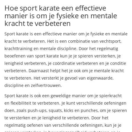
Hoe sport karate een effectieve
manier is om je fysieke en mentale
kracht te verbeteren
Sport karate is een effectieve manier om je fysieke en mentale
kracht te verbeteren. Het is een combinatie van vechtsport,
krachttraining en mentale discipline. Door het regelmatig
beoefenen van sport karate kun je je spieren versterken, je
lenigheid verbeteren, je coördinatie verbeteren en je conditie
verbeteren. Daarnaast helpt het je ook om je mentale kracht
te verbeteren. Het versterkt je gevoel van eigenwaarde,
discipline en zelfvertrouwen.
Sport karate is ook een geweldige manier om je spierkracht
en flexibiliteit te verbeteren. Je kunt verschillende oefeningen
doen, zoals push-ups, squats, kicks en punches, om je spieren
te versterken en je lenigheid te verbeteren. Door het
regelmatig oefenen van verschillende oefeningen, kun je je