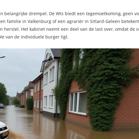
n belangrijke drempel. De Wts biedt een tegemoetkoming, geen vo
en familie in Valkenburg of een agrariër in Sittard-Geleen betekent
n herstel. Het kabinet neemt een deel van de last over, omdat de 
 van de individuele burger ligt.