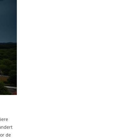
iere
andert
oor de