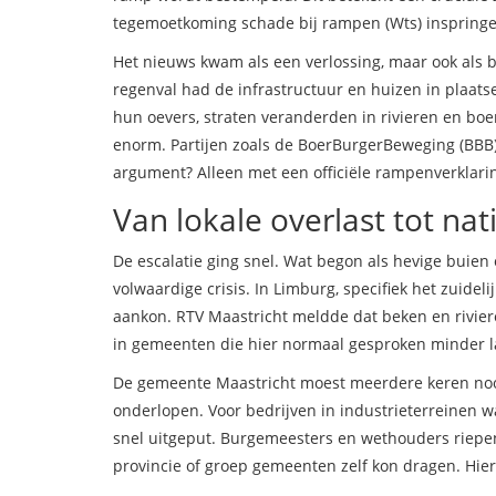
tegemoetkoming schade bij rampen (Wts)
inspringe
Het nieuws kwam als een verlossing, maar ook als 
regenval had de infrastructuur en huizen in plaats
hun oevers, straten veranderden in rivieren en boe
enorm. Partijen zoals de
BoerBurgerBeweging
(BBB)
argument? Alleen met een officiële rampenverklari
Van lokale overlast tot nati
De escalatie ging snel. Wat begon als hevige bui
volwaardige crisis. In
Limburg
, specifiek het zuidel
aankon. RTV Maastricht meldde dat beken en riviere
in gemeenten die hier normaal gesproken minder la
De gemeente Maastricht moest meerdere keren no
onderlopen. Voor bedrijven in industrieterreinen w
snel uitgeput. Burgemeesters en wethouders riepe
provincie of groep gemeenten zelf kon dragen. Hie