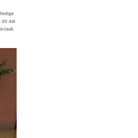
lledige
 dit dat
oorzaak