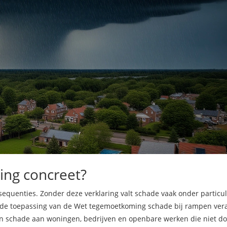
ing concreet?
sequenties. Zonder deze verklaring valt schade vaak onder particul
 de toepassing van de
Wet tegemoetkoming schade bij rampen
ver
aan schade aan woningen, bedrijven en openbare werken die niet d