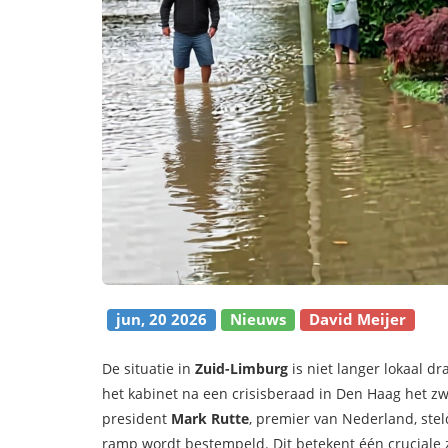
jun, 20 2026
Nieuws
David Meijer
De situatie in
Zuid-Limburg
is niet langer lokaal 
het kabinet na een crisisberaad in Den Haag het zw
president
Mark Rutte
,
premier van Nederland
, ste
ramp wordt bestempeld. Dit betekent één cruciale 