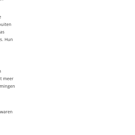
e
buiten
was
s. Hun
n
et meer
romingen
n waren