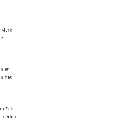
t Mark
de
 niet
in het
om Zuid-
n bieden