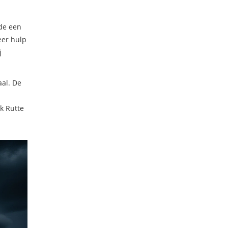
de een
eer hulp
j
aal. De
k Rutte