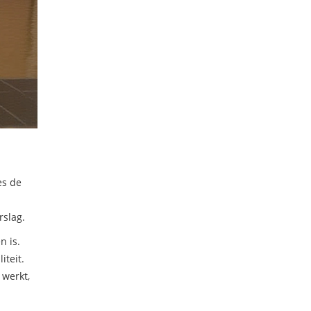
es de
rslag.
n is.
iteit.
 werkt,