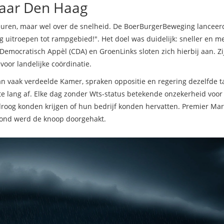
naar Den Haag
euren, maar wel over de snelheid. De
BoerBurgerBeweging
lanceer
 uitroepen tot rampgebied!". Het doel was duidelijk: sneller en m
emocratisch Appèl (CDA) en GroenLinks sloten zich hierbij aan. Zi
oor landelijke coördinatie.
van vaak verdeelde Kamer, spraken oppositie en regering dezelfde t
te lang af. Elke dag zonder Wts-status betekende onzekerheid voor
droog konden krijgen of hun bedrijf konden hervatten. Premier Mar
avond werd de knoop doorgehakt.