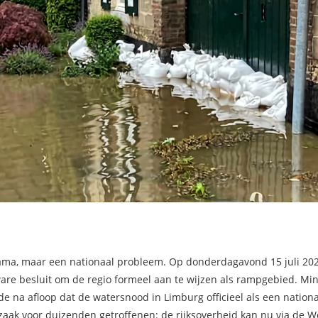
drama, maar een nationaal probleem. Op donderdagavond 15 juli 2
are besluit om de regio formeel aan te wijzen als rampgebied. Min
lde na afloop dat de watersnood in Limburg officieel als een nation
zaak voor duizenden getroffenen: de rijksoverheid kan nu via de
W