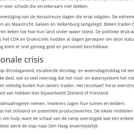
n voor schade die verzekeraars niet dekken.
bevestiging van de desastreuze dagen die erop volgden. De extrem
en als
Maastricht
, Geleen en Valkenburg lamgelegd. Beken traden 
ren keken toe hoe hun land onder water stond. De politieke druk 
, het CDA en GroenLinks hadden al dagen geroepen om deze statu
ng komt er snel genoeg geld en personeel beschikbaar.
onale crisis
en op dinsdagavond, escaleerde dinsdag- en woensdagmiddag tot ee
ijke deel, viel zo veel neerslag dat het riool- en watersysteem het ni
n volledig buiten hun oevers traden. Het resultaat? Forse overst
st van hebben dan bijvoorbeeld Zeeland of Friesland.
odmaatregelen nemen. Inwoners zagen hun tuinen en kelders
as het stilstand en potentiële productieverlies. De lokale middele
n om hulp, want de schaal van de ramp overstijgde wat een enkele
rdoor werd de stap naar Den Haag onvermijdelijk.